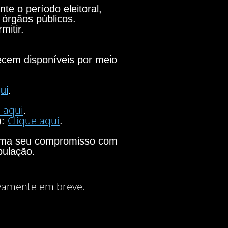
e o período eleitoral,
 órgãos públicos.
mitir.
necem disponíveis por meio
ui
.
 aqui
.
Clique aqui
):
.
firma seu compromisso com
pulação.
vamente em breve.