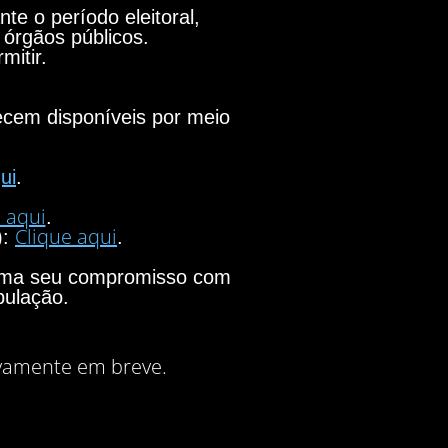
e o período eleitoral,
 órgãos públicos.
mitir.
necem disponíveis por meio
ui
.
 aqui
.
Clique aqui
):
.
firma seu compromisso com
pulação.
vamente em breve.