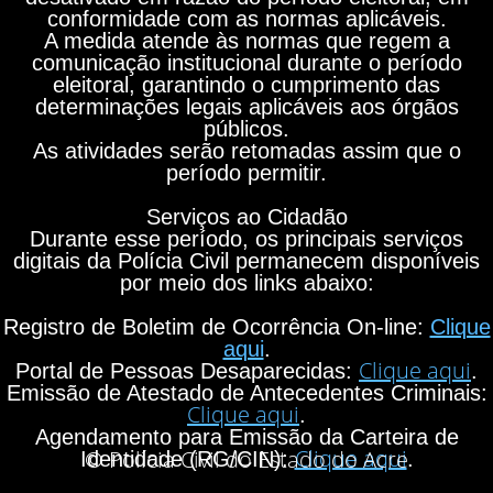
conformidade com as normas aplicáveis.
A medida atende às normas que regem a
comunicação institucional durante o período
eleitoral, garantindo o cumprimento das
determinações legais aplicáveis aos órgãos
públicos.
As atividades serão retomadas assim que o
período permitir.
Serviços ao Cidadão
Durante esse período, os principais serviços
digitais da Polícia Civil permanecem disponíveis
por meio dos links abaixo:
Registro de Boletim de Ocorrência On-line:
Clique
aqui
.
Clique aqui
Portal de Pessoas Desaparecidas:
.
Emissão de Atestado de Antecedentes Criminais:
Clique aqui
.
Agendamento para Emissão da Carteira de
Clique aqui
© Polícia Civil do Estado do Acre
Identidade (RG/CIN):
.