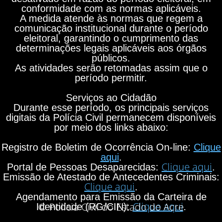
conformidade com as normas aplicáveis.
A medida atende às normas que regem a
comunicação institucional durante o período
eleitoral, garantindo o cumprimento das
determinações legais aplicáveis aos órgãos
públicos.
As atividades serão retomadas assim que o
período permitir.
Serviços ao Cidadão
Durante esse período, os principais serviços
digitais da Polícia Civil permanecem disponíveis
por meio dos links abaixo:
Registro de Boletim de Ocorrência On-line:
Clique
aqui
.
Clique aqui
Portal de Pessoas Desaparecidas:
.
Emissão de Atestado de Antecedentes Criminais:
Clique aqui
.
Agendamento para Emissão da Carteira de
Clique aqui
© Polícia Civil do Estado do Acre
Identidade (RG/CIN):
.