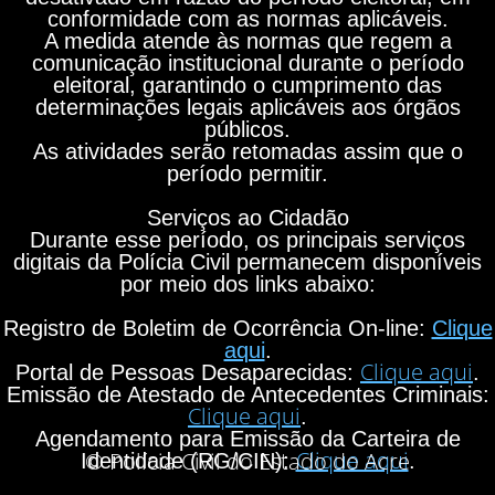
conformidade com as normas aplicáveis.
A medida atende às normas que regem a
comunicação institucional durante o período
eleitoral, garantindo o cumprimento das
determinações legais aplicáveis aos órgãos
públicos.
As atividades serão retomadas assim que o
período permitir.
Serviços ao Cidadão
Durante esse período, os principais serviços
digitais da Polícia Civil permanecem disponíveis
por meio dos links abaixo:
Registro de Boletim de Ocorrência On-line:
Clique
aqui
.
Clique aqui
Portal de Pessoas Desaparecidas:
.
Emissão de Atestado de Antecedentes Criminais:
Clique aqui
.
Agendamento para Emissão da Carteira de
Clique aqui
© Polícia Civil do Estado do Acre
Identidade (RG/CIN):
.