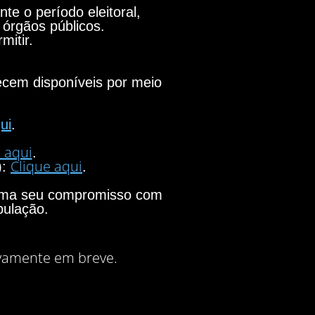
e o período eleitoral,
 órgãos públicos.
mitir.
necem disponíveis por meio
ui
.
 aqui
.
Clique aqui
):
.
firma seu compromisso com
pulação.
vamente em breve.