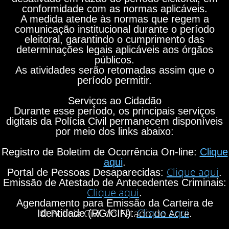
conformidade com as normas aplicáveis.
A medida atende às normas que regem a
comunicação institucional durante o período
eleitoral, garantindo o cumprimento das
determinações legais aplicáveis aos órgãos
públicos.
As atividades serão retomadas assim que o
período permitir.
Serviços ao Cidadão
Durante esse período, os principais serviços
digitais da Polícia Civil permanecem disponíveis
por meio dos links abaixo:
Registro de Boletim de Ocorrência On-line:
Clique
aqui
.
Clique aqui
Portal de Pessoas Desaparecidas:
.
Emissão de Atestado de Antecedentes Criminais:
Clique aqui
.
Agendamento para Emissão da Carteira de
Clique aqui
© Polícia Civil do Estado do Acre
Identidade (RG/CIN):
.