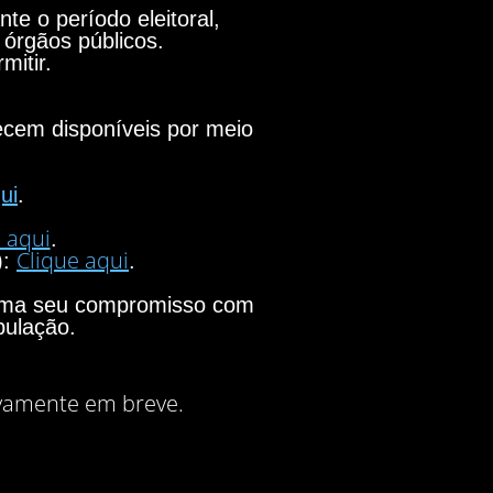
e o período eleitoral,
 órgãos públicos.
mitir.
necem disponíveis por meio
ui
.
 aqui
.
Clique aqui
):
.
firma seu compromisso com
pulação.
vamente em breve.