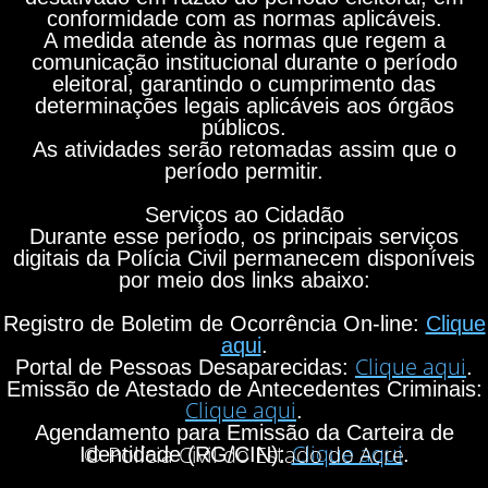
conformidade com as normas aplicáveis.
A medida atende às normas que regem a
comunicação institucional durante o período
eleitoral, garantindo o cumprimento das
determinações legais aplicáveis aos órgãos
públicos.
As atividades serão retomadas assim que o
período permitir.
Serviços ao Cidadão
Durante esse período, os principais serviços
digitais da Polícia Civil permanecem disponíveis
por meio dos links abaixo:
Registro de Boletim de Ocorrência On-line:
Clique
aqui
.
Clique aqui
Portal de Pessoas Desaparecidas:
.
Emissão de Atestado de Antecedentes Criminais:
Clique aqui
.
Agendamento para Emissão da Carteira de
Clique aqui
© Polícia Civil do Estado do Acre
Identidade (RG/CIN):
.