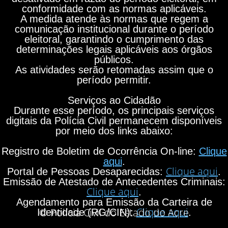
conformidade com as normas aplicáveis.
A medida atende às normas que regem a
comunicação institucional durante o período
eleitoral, garantindo o cumprimento das
determinações legais aplicáveis aos órgãos
públicos.
As atividades serão retomadas assim que o
período permitir.
Serviços ao Cidadão
Durante esse período, os principais serviços
digitais da Polícia Civil permanecem disponíveis
por meio dos links abaixo:
Registro de Boletim de Ocorrência On-line:
Clique
aqui
.
Clique aqui
Portal de Pessoas Desaparecidas:
.
Emissão de Atestado de Antecedentes Criminais:
Clique aqui
.
Agendamento para Emissão da Carteira de
Clique aqui
© Polícia Civil do Estado do Acre
Identidade (RG/CIN):
.