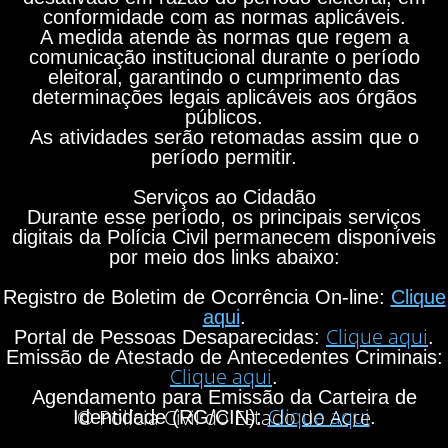
conformidade com as normas aplicáveis.
A medida atende às normas que regem a
comunicação institucional durante o período
eleitoral, garantindo o cumprimento das
determinações legais aplicáveis aos órgãos
públicos.
As atividades serão retomadas assim que o
período permitir.
Serviços ao Cidadão
Durante esse período, os principais serviços
digitais da Polícia Civil permanecem disponíveis
por meio dos links abaixo:
Registro de Boletim de Ocorrência On-line:
Clique
aqui
.
Clique aqui
Portal de Pessoas Desaparecidas:
.
Emissão de Atestado de Antecedentes Criminais:
Clique aqui
.
Agendamento para Emissão da Carteira de
Clique aqui
© Polícia Civil do Estado do Acre
Identidade (RG/CIN):
.