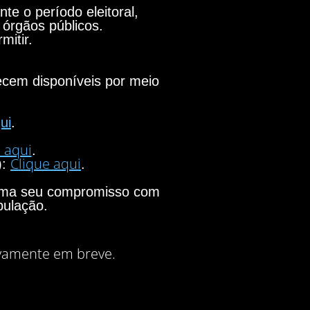
e o período eleitoral,
 órgãos públicos.
mitir.
necem disponíveis por meio
ui
.
 aqui
.
Clique aqui
):
.
firma seu compromisso com
pulação.
vamente em breve.