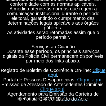
conformidade com as normas aplicáveis.
A medida atende às normas que regem a
comunicação institucional durante o período
eleitoral, garantindo o cumprimento das
determinações legais aplicáveis aos órgãos
públicos.
As atividades serão retomadas assim que o
período permitir.
Serviços ao Cidadão
Durante esse período, os principais serviços
digitais da Polícia Civil permanecem disponíveis
por meio dos links abaixo:
Registro de Boletim de Ocorrência On-line:
Clique
aqui
.
Clique aqui
Portal de Pessoas Desaparecidas:
.
Emissão de Atestado de Antecedentes Criminais:
Clique aqui
.
Agendamento para Emissão da Carteira de
Clique aqui
© Polícia Civil do Estado do Acre
Identidade (RG/CIN):
.