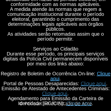
conformidade com as normas aplicáveis.
A medida atende às normas que regem a
comunicação institucional durante o período
eleitoral, garantindo o cumprimento das
determinações legais aplicáveis aos órgãos
públicos.
As atividades serão retomadas assim que o
período permitir.
Serviços ao Cidadão
Durante esse período, os principais serviços
digitais da Polícia Civil permanecem disponíveis
por meio dos links abaixo:
Registro de Boletim de Ocorrência On-line:
Clique
aqui
.
Clique aqui
Portal de Pessoas Desaparecidas:
.
Emissão de Atestado de Antecedentes Criminais:
Clique aqui
.
Agendamento para Emissão da Carteira de
Clique aqui
© Polícia Civil do Estado do Acre
Identidade (RG/CIN):
.