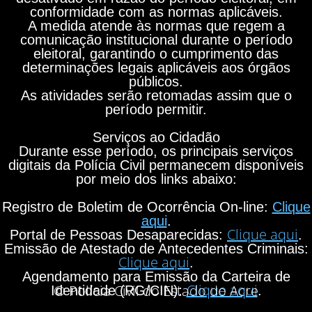
conformidade com as normas aplicáveis.
A medida atende às normas que regem a
comunicação institucional durante o período
eleitoral, garantindo o cumprimento das
determinações legais aplicáveis aos órgãos
públicos.
As atividades serão retomadas assim que o
período permitir.
Serviços ao Cidadão
Durante esse período, os principais serviços
digitais da Polícia Civil permanecem disponíveis
por meio dos links abaixo:
Registro de Boletim de Ocorrência On-line:
Clique
aqui
.
Clique aqui
Portal de Pessoas Desaparecidas:
.
Emissão de Atestado de Antecedentes Criminais:
Clique aqui
.
Agendamento para Emissão da Carteira de
Clique aqui
© Polícia Civil do Estado do Acre
Identidade (RG/CIN):
.