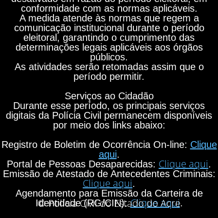
conformidade com as normas aplicáveis.
A medida atende às normas que regem a
comunicação institucional durante o período
eleitoral, garantindo o cumprimento das
determinações legais aplicáveis aos órgãos
públicos.
As atividades serão retomadas assim que o
período permitir.
Serviços ao Cidadão
Durante esse período, os principais serviços
digitais da Polícia Civil permanecem disponíveis
por meio dos links abaixo:
Registro de Boletim de Ocorrência On-line:
Clique
aqui
.
Clique aqui
Portal de Pessoas Desaparecidas:
.
Emissão de Atestado de Antecedentes Criminais:
Clique aqui
.
Agendamento para Emissão da Carteira de
Clique aqui
© Polícia Civil do Estado do Acre
Identidade (RG/CIN):
.