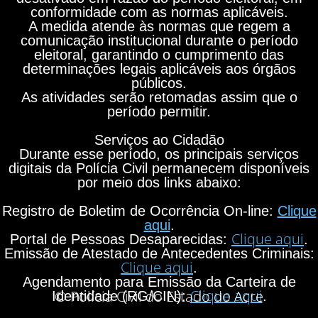
conformidade com as normas aplicáveis.
A medida atende às normas que regem a
comunicação institucional durante o período
eleitoral, garantindo o cumprimento das
determinações legais aplicáveis aos órgãos
públicos.
As atividades serão retomadas assim que o
período permitir.
Serviços ao Cidadão
Durante esse período, os principais serviços
digitais da Polícia Civil permanecem disponíveis
por meio dos links abaixo:
Registro de Boletim de Ocorrência On-line:
Clique
aqui
.
Clique aqui
Portal de Pessoas Desaparecidas:
.
Emissão de Atestado de Antecedentes Criminais:
Clique aqui
.
Agendamento para Emissão da Carteira de
Clique aqui
© Polícia Civil do Estado do Acre
Identidade (RG/CIN):
.