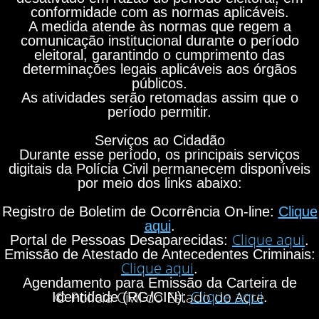
conformidade com as normas aplicáveis.
A medida atende às normas que regem a
comunicação institucional durante o período
eleitoral, garantindo o cumprimento das
determinações legais aplicáveis aos órgãos
públicos.
As atividades serão retomadas assim que o
período permitir.
Serviços ao Cidadão
Durante esse período, os principais serviços
digitais da Polícia Civil permanecem disponíveis
por meio dos links abaixo:
Registro de Boletim de Ocorrência On-line:
Clique
aqui
.
Clique aqui
Portal de Pessoas Desaparecidas:
.
Emissão de Atestado de Antecedentes Criminais:
Clique aqui
.
Agendamento para Emissão da Carteira de
Clique aqui
© Polícia Civil do Estado do Acre
Identidade (RG/CIN):
.