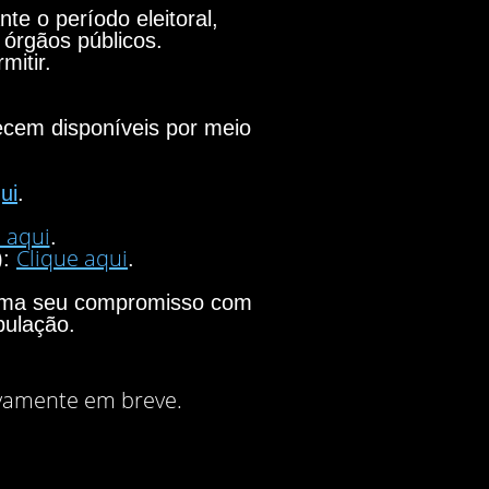
e o período eleitoral,
 órgãos públicos.
mitir.
necem disponíveis por meio
ui
.
 aqui
.
Clique aqui
):
.
firma seu compromisso com
pulação.
vamente em breve.