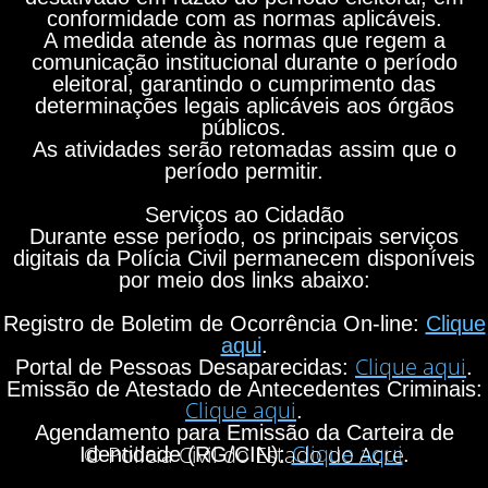
conformidade com as normas aplicáveis.
A medida atende às normas que regem a
comunicação institucional durante o período
eleitoral, garantindo o cumprimento das
determinações legais aplicáveis aos órgãos
públicos.
As atividades serão retomadas assim que o
período permitir.
Serviços ao Cidadão
Durante esse período, os principais serviços
digitais da Polícia Civil permanecem disponíveis
por meio dos links abaixo:
Registro de Boletim de Ocorrência On-line:
Clique
aqui
.
Clique aqui
Portal de Pessoas Desaparecidas:
.
Emissão de Atestado de Antecedentes Criminais:
Clique aqui
.
Agendamento para Emissão da Carteira de
Clique aqui
© Polícia Civil do Estado do Acre
Identidade (RG/CIN):
.