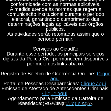
conformidade com as normas aplicáveis.
A medida atende às normas que regem a
comunicação institucional durante o período
eleitoral, garantindo o cumprimento das
determinações legais aplicáveis aos órgãos
públicos.
As atividades serão retomadas assim que o
período permitir.
Serviços ao Cidadão
Durante esse período, os principais serviços
digitais da Polícia Civil permanecem disponíveis
por meio dos links abaixo:
Registro de Boletim de Ocorrência On-line:
Clique
aqui
.
Clique aqui
Portal de Pessoas Desaparecidas:
.
Emissão de Atestado de Antecedentes Criminais:
Clique aqui
.
Agendamento para Emissão da Carteira de
Clique aqui
© Polícia Civil do Estado do Acre
Identidade (RG/CIN):
.