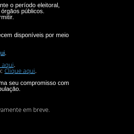
e o período eleitoral,
 órgãos públicos.
mitir.
necem disponíveis por meio
ui
.
 aqui
.
Clique aqui
):
.
firma seu compromisso com
pulação.
vamente em breve.