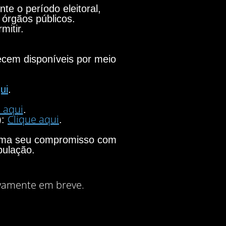
e o período eleitoral,
 órgãos públicos.
mitir.
necem disponíveis por meio
ui
.
 aqui
.
Clique aqui
):
.
firma seu compromisso com
pulação.
vamente em breve.