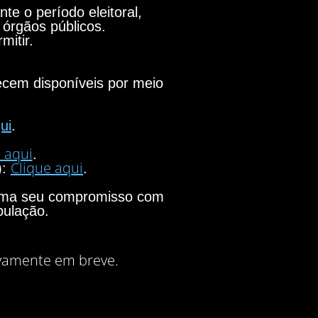
e o período eleitoral,
 órgãos públicos.
mitir.
necem disponíveis por meio
ui
.
 aqui
.
Clique aqui
):
.
firma seu compromisso com
pulação.
vamente em breve.