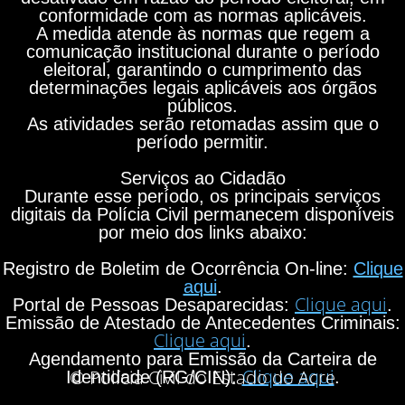
conformidade com as normas aplicáveis.
A medida atende às normas que regem a
comunicação institucional durante o período
eleitoral, garantindo o cumprimento das
determinações legais aplicáveis aos órgãos
públicos.
As atividades serão retomadas assim que o
período permitir.
Serviços ao Cidadão
Durante esse período, os principais serviços
digitais da Polícia Civil permanecem disponíveis
por meio dos links abaixo:
Registro de Boletim de Ocorrência On-line:
Clique
aqui
.
Clique aqui
Portal de Pessoas Desaparecidas:
.
Emissão de Atestado de Antecedentes Criminais:
Clique aqui
.
Agendamento para Emissão da Carteira de
Clique aqui
© Polícia Civil do Estado do Acre
Identidade (RG/CIN):
.