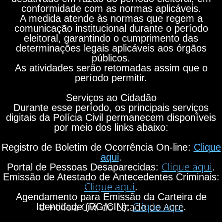
conformidade com as normas aplicáveis.
A medida atende às normas que regem a
comunicação institucional durante o período
eleitoral, garantindo o cumprimento das
determinações legais aplicáveis aos órgãos
públicos.
As atividades serão retomadas assim que o
período permitir.
Serviços ao Cidadão
Durante esse período, os principais serviços
digitais da Polícia Civil permanecem disponíveis
por meio dos links abaixo:
Registro de Boletim de Ocorrência On-line:
Clique
aqui
.
Clique aqui
Portal de Pessoas Desaparecidas:
.
Emissão de Atestado de Antecedentes Criminais:
Clique aqui
.
Agendamento para Emissão da Carteira de
Clique aqui
© Polícia Civil do Estado do Acre
Identidade (RG/CIN):
.