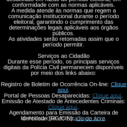
conformidade com as normas aplicáveis.
A medida atende às normas que regem a
comunicação institucional durante o período
eleitoral, garantindo o cumprimento das
determinações legais aplicáveis aos órgãos
públicos.
As atividades serão retomadas assim que o
período permitir.
Serviços ao Cidadão
Durante esse período, os principais serviços
digitais da Polícia Civil permanecem disponíveis
por meio dos links abaixo:
Registro de Boletim de Ocorrência On-line:
Clique
aqui
.
Clique aqui
Portal de Pessoas Desaparecidas:
.
Emissão de Atestado de Antecedentes Criminais:
Clique aqui
.
Agendamento para Emissão da Carteira de
Clique aqui
© Polícia Civil do Estado do Acre
Identidade (RG/CIN):
.