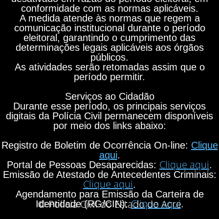
conformidade com as normas aplicáveis.
A medida atende às normas que regem a
comunicação institucional durante o período
eleitoral, garantindo o cumprimento das
determinações legais aplicáveis aos órgãos
públicos.
As atividades serão retomadas assim que o
período permitir.
Serviços ao Cidadão
Durante esse período, os principais serviços
digitais da Polícia Civil permanecem disponíveis
por meio dos links abaixo:
Registro de Boletim de Ocorrência On-line:
Clique
aqui
.
Clique aqui
Portal de Pessoas Desaparecidas:
.
Emissão de Atestado de Antecedentes Criminais:
Clique aqui
.
Agendamento para Emissão da Carteira de
Clique aqui
© Polícia Civil do Estado do Acre
Identidade (RG/CIN):
.