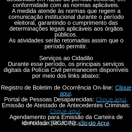
conformidade com as normas aplicáveis.
A medida atende às normas que regem a
comunicação institucional durante o período
eleitoral, garantindo o cumprimento das
determinações legais aplicáveis aos órgãos
públicos.
As atividades serão retomadas assim que o
período permitir.
Serviços ao Cidadão
Durante esse período, os principais serviços
digitais da Polícia Civil permanecem disponíveis
por meio dos links abaixo:
Registro de Boletim de Ocorrência On-line:
Clique
aqui
.
Clique aqui
Portal de Pessoas Desaparecidas:
.
Emissão de Atestado de Antecedentes Criminais:
Clique aqui
.
Agendamento para Emissão da Carteira de
Clique aqui
© Polícia Civil do Estado do Acre
Identidade (RG/CIN):
.