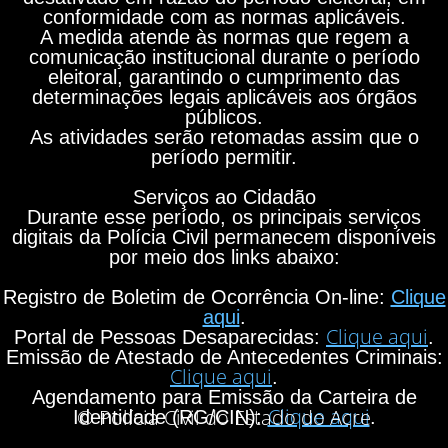
conformidade com as normas aplicáveis.
A medida atende às normas que regem a
comunicação institucional durante o período
eleitoral, garantindo o cumprimento das
determinações legais aplicáveis aos órgãos
públicos.
As atividades serão retomadas assim que o
período permitir.
Serviços ao Cidadão
Durante esse período, os principais serviços
digitais da Polícia Civil permanecem disponíveis
por meio dos links abaixo:
Registro de Boletim de Ocorrência On-line:
Clique
aqui
.
Clique aqui
Portal de Pessoas Desaparecidas:
.
Emissão de Atestado de Antecedentes Criminais:
Clique aqui
.
Agendamento para Emissão da Carteira de
Clique aqui
© Polícia Civil do Estado do Acre
Identidade (RG/CIN):
.