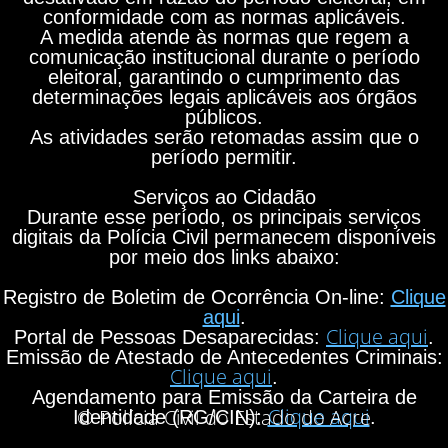
conformidade com as normas aplicáveis.
A medida atende às normas que regem a
comunicação institucional durante o período
eleitoral, garantindo o cumprimento das
determinações legais aplicáveis aos órgãos
públicos.
As atividades serão retomadas assim que o
período permitir.
Serviços ao Cidadão
Durante esse período, os principais serviços
digitais da Polícia Civil permanecem disponíveis
por meio dos links abaixo:
Registro de Boletim de Ocorrência On-line:
Clique
aqui
.
Clique aqui
Portal de Pessoas Desaparecidas:
.
Emissão de Atestado de Antecedentes Criminais:
Clique aqui
.
Agendamento para Emissão da Carteira de
Clique aqui
© Polícia Civil do Estado do Acre
Identidade (RG/CIN):
.