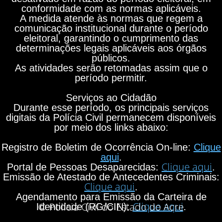
conformidade com as normas aplicáveis.
A medida atende às normas que regem a
comunicação institucional durante o período
eleitoral, garantindo o cumprimento das
determinações legais aplicáveis aos órgãos
públicos.
As atividades serão retomadas assim que o
período permitir.
Serviços ao Cidadão
Durante esse período, os principais serviços
digitais da Polícia Civil permanecem disponíveis
por meio dos links abaixo:
Registro de Boletim de Ocorrência On-line:
Clique
aqui
.
Clique aqui
Portal de Pessoas Desaparecidas:
.
Emissão de Atestado de Antecedentes Criminais:
Clique aqui
.
Agendamento para Emissão da Carteira de
Clique aqui
© Polícia Civil do Estado do Acre
Identidade (RG/CIN):
.