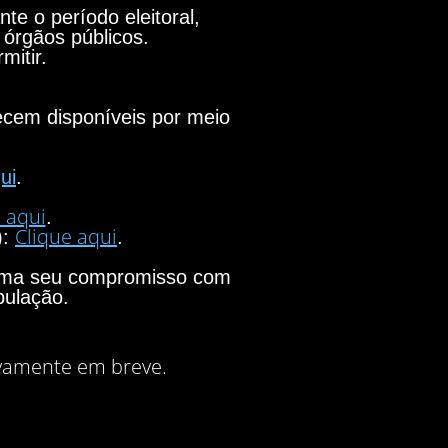
e o período eleitoral,
 órgãos públicos.
mitir.
necem disponíveis por meio
ui
.
 aqui
.
Clique aqui
):
.
firma seu compromisso com
pulação.
vamente em breve.