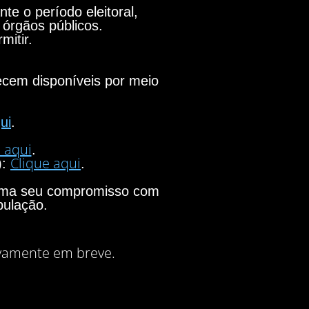
e o período eleitoral,
 órgãos públicos.
mitir.
necem disponíveis por meio
ui
.
 aqui
.
Clique aqui
):
.
firma seu compromisso com
pulação.
vamente em breve.