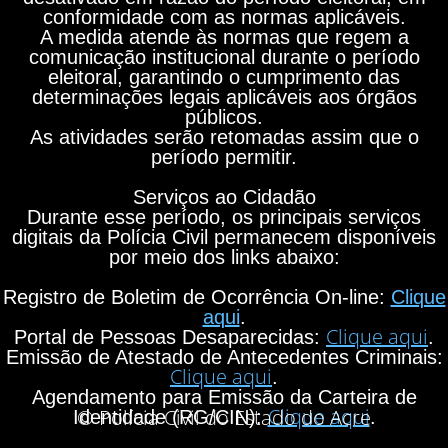
conformidade com as normas aplicáveis.
A medida atende às normas que regem a
comunicação institucional durante o período
eleitoral, garantindo o cumprimento das
determinações legais aplicáveis aos órgãos
públicos.
As atividades serão retomadas assim que o
período permitir.
Serviços ao Cidadão
Durante esse período, os principais serviços
digitais da Polícia Civil permanecem disponíveis
por meio dos links abaixo:
Registro de Boletim de Ocorrência On-line:
Clique
aqui
.
Clique aqui
Portal de Pessoas Desaparecidas:
.
Emissão de Atestado de Antecedentes Criminais:
Clique aqui
.
Agendamento para Emissão da Carteira de
Clique aqui
© Polícia Civil do Estado do Acre
Identidade (RG/CIN):
.