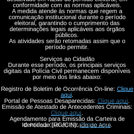
conformidade com as normas aplicáveis.
A medida atende às normas que regem a
comunicação institucional durante o período
eleitoral, garantindo o cumprimento das
determinações legais aplicáveis aos órgãos
públicos.
As atividades serão retomadas assim que o
período permitir.
Serviços ao Cidadão
Durante esse período, os principais serviços
digitais da Polícia Civil permanecem disponíveis
por meio dos links abaixo:
Registro de Boletim de Ocorrência On-line:
Clique
aqui
.
Clique aqui
Portal de Pessoas Desaparecidas:
.
Emissão de Atestado de Antecedentes Criminais:
Clique aqui
.
Agendamento para Emissão da Carteira de
Clique aqui
© Polícia Civil do Estado do Acre
Identidade (RG/CIN):
.