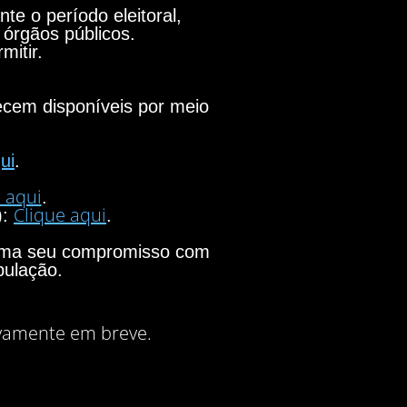
e o período eleitoral,
 órgãos públicos.
mitir.
necem disponíveis por meio
ui
.
 aqui
.
Clique aqui
):
.
firma seu compromisso com
pulação.
vamente em breve.