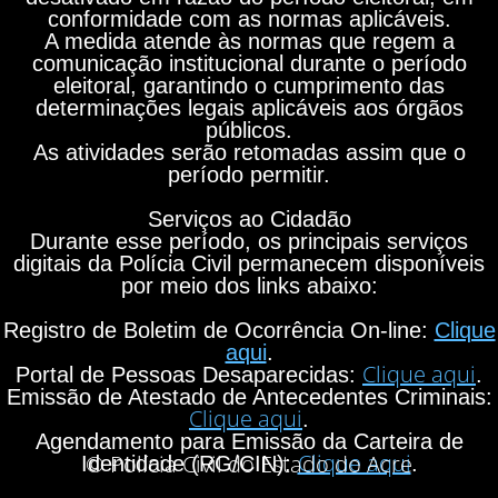
conformidade com as normas aplicáveis.
A medida atende às normas que regem a
comunicação institucional durante o período
eleitoral, garantindo o cumprimento das
determinações legais aplicáveis aos órgãos
públicos.
As atividades serão retomadas assim que o
período permitir.
Serviços ao Cidadão
Durante esse período, os principais serviços
digitais da Polícia Civil permanecem disponíveis
por meio dos links abaixo:
Registro de Boletim de Ocorrência On-line:
Clique
aqui
.
Clique aqui
Portal de Pessoas Desaparecidas:
.
Emissão de Atestado de Antecedentes Criminais:
Clique aqui
.
Agendamento para Emissão da Carteira de
Clique aqui
© Polícia Civil do Estado do Acre
Identidade (RG/CIN):
.