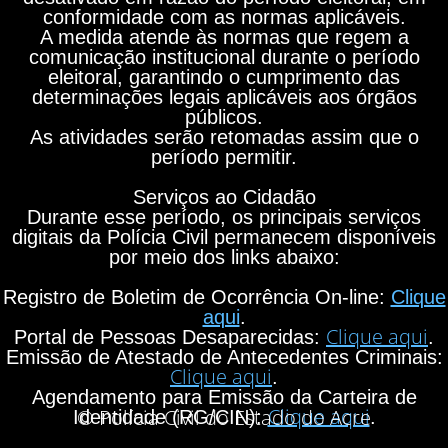
conformidade com as normas aplicáveis.
A medida atende às normas que regem a
comunicação institucional durante o período
eleitoral, garantindo o cumprimento das
determinações legais aplicáveis aos órgãos
públicos.
As atividades serão retomadas assim que o
período permitir.
Serviços ao Cidadão
Durante esse período, os principais serviços
digitais da Polícia Civil permanecem disponíveis
por meio dos links abaixo:
Registro de Boletim de Ocorrência On-line:
Clique
aqui
.
Clique aqui
Portal de Pessoas Desaparecidas:
.
Emissão de Atestado de Antecedentes Criminais:
Clique aqui
.
Agendamento para Emissão da Carteira de
Clique aqui
© Polícia Civil do Estado do Acre
Identidade (RG/CIN):
.