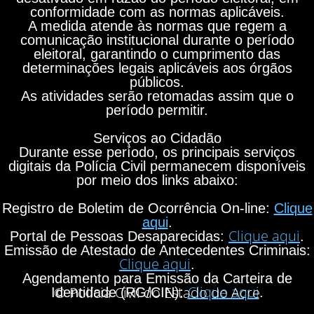
conformidade com as normas aplicáveis.
A medida atende às normas que regem a
comunicação institucional durante o período
eleitoral, garantindo o cumprimento das
determinações legais aplicáveis aos órgãos
públicos.
As atividades serão retomadas assim que o
período permitir.
Serviços ao Cidadão
Durante esse período, os principais serviços
digitais da Polícia Civil permanecem disponíveis
por meio dos links abaixo:
Registro de Boletim de Ocorrência On-line:
Clique
aqui
.
Clique aqui
Portal de Pessoas Desaparecidas:
.
Emissão de Atestado de Antecedentes Criminais:
Clique aqui
.
Agendamento para Emissão da Carteira de
Clique aqui
© Polícia Civil do Estado do Acre
Identidade (RG/CIN):
.