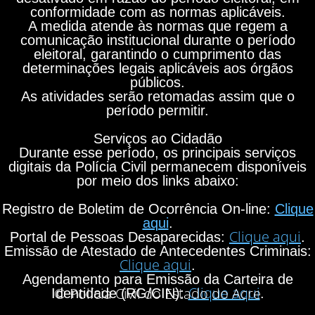
conformidade com as normas aplicáveis.
A medida atende às normas que regem a
comunicação institucional durante o período
eleitoral, garantindo o cumprimento das
determinações legais aplicáveis aos órgãos
públicos.
As atividades serão retomadas assim que o
período permitir.
Serviços ao Cidadão
Durante esse período, os principais serviços
digitais da Polícia Civil permanecem disponíveis
por meio dos links abaixo:
Registro de Boletim de Ocorrência On-line:
Clique
aqui
.
Clique aqui
Portal de Pessoas Desaparecidas:
.
Emissão de Atestado de Antecedentes Criminais:
Clique aqui
.
Agendamento para Emissão da Carteira de
Clique aqui
© Polícia Civil do Estado do Acre
Identidade (RG/CIN):
.