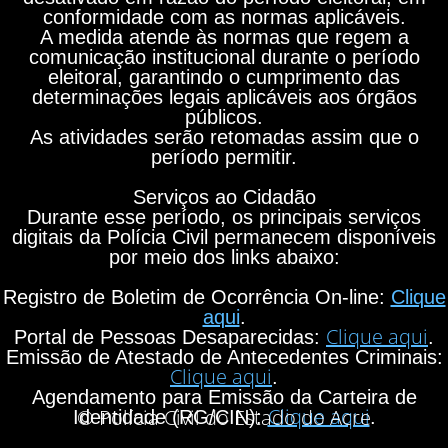
conformidade com as normas aplicáveis.
A medida atende às normas que regem a
comunicação institucional durante o período
eleitoral, garantindo o cumprimento das
determinações legais aplicáveis aos órgãos
públicos.
As atividades serão retomadas assim que o
período permitir.
Serviços ao Cidadão
Durante esse período, os principais serviços
digitais da Polícia Civil permanecem disponíveis
por meio dos links abaixo:
Registro de Boletim de Ocorrência On-line:
Clique
aqui
.
Clique aqui
Portal de Pessoas Desaparecidas:
.
Emissão de Atestado de Antecedentes Criminais:
Clique aqui
.
Agendamento para Emissão da Carteira de
Clique aqui
© Polícia Civil do Estado do Acre
Identidade (RG/CIN):
.