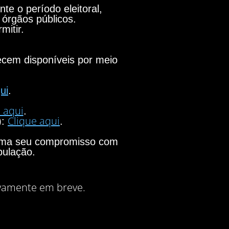
e o período eleitoral,
 órgãos públicos.
mitir.
necem disponíveis por meio
ui
.
 aqui
.
Clique aqui
):
.
firma seu compromisso com
pulação.
vamente em breve.