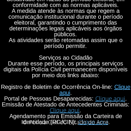
conformidade com as normas aplicáveis.
A medida atende às normas que regem a
comunicação institucional durante o período
eleitoral, garantindo o cumprimento das
determinações legais aplicáveis aos órgãos
públicos.
As atividades serão retomadas assim que o
período permitir.
Serviços ao Cidadão
Durante esse período, os principais serviços
digitais da Polícia Civil permanecem disponíveis
por meio dos links abaixo:
Registro de Boletim de Ocorrência On-line:
Clique
aqui
.
Clique aqui
Portal de Pessoas Desaparecidas:
.
Emissão de Atestado de Antecedentes Criminais:
Clique aqui
.
Agendamento para Emissão da Carteira de
Clique aqui
© Polícia Civil do Estado do Acre
Identidade (RG/CIN):
.