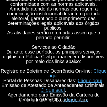
conformidade com as normas aplicáveis.
A medida atende às normas que regem a
comunicação institucional durante o período
eleitoral, garantindo o cumprimento das
determinações legais aplicáveis aos órgãos
públicos.
As atividades serão retomadas assim que o
período permitir.
Serviços ao Cidadão
Durante esse período, os principais serviços
digitais da Polícia Civil permanecem disponíveis
por meio dos links abaixo:
Registro de Boletim de Ocorrência On-line:
Clique
aqui
.
Clique aqui
Portal de Pessoas Desaparecidas:
.
Emissão de Atestado de Antecedentes Criminais:
Clique aqui
.
Agendamento para Emissão da Carteira de
Clique aqui
© Polícia Civil do Estado do Acre
Identidade (RG/CIN):
.