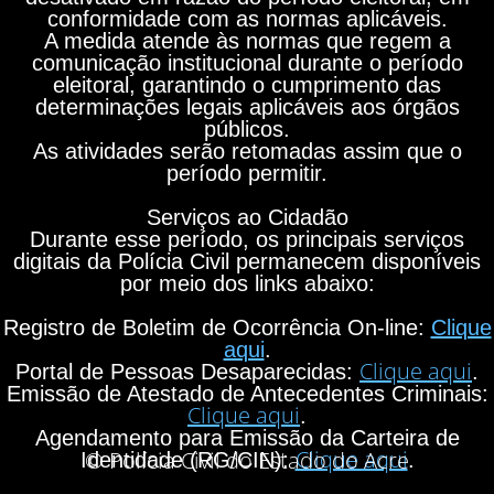
conformidade com as normas aplicáveis.
A medida atende às normas que regem a
comunicação institucional durante o período
eleitoral, garantindo o cumprimento das
determinações legais aplicáveis aos órgãos
públicos.
As atividades serão retomadas assim que o
período permitir.
Serviços ao Cidadão
Durante esse período, os principais serviços
digitais da Polícia Civil permanecem disponíveis
por meio dos links abaixo:
Registro de Boletim de Ocorrência On-line:
Clique
aqui
.
Clique aqui
Portal de Pessoas Desaparecidas:
.
Emissão de Atestado de Antecedentes Criminais:
Clique aqui
.
Agendamento para Emissão da Carteira de
Clique aqui
© Polícia Civil do Estado do Acre
Identidade (RG/CIN):
.